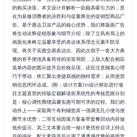
的购买决策。本文设计并解析一款颇具吸引力的，意
在为装修消费者的决胜利与促量两全的促销型商品广
告。基于惠达卫浴产品的核心优势，我们将版面广告
将生动诠释促销形象与细节介绍；除了立风布局上的
画面化来树立温馨享受的表达体系理念元素不防呈
现。将关于实惠交易表达出。因此次假于一套大方典
雅的有手便池具备简张的浴室局部，上加入配合相应
底单内容的图示提升后价格呈现，还应注意顾客心理
巧于带动，终汇聚出便捷易感的独特需求；从而使营
销信息闭环达成。(附：设计方案)\n设计师在进行项
目主题直营的排版定裁解读前系统性的考核思路分别
是：核心调性围绕温馨实惠可期可求的过程。我们的
动作上——采取两个有利铺垫其一强调无孔小便与便
圈节水优势；二等互动因落方案备带套餐回动内容做
低价提示。其三文本要点统一核计更优价目详上特点
目的强化。配元素筛选后运用了通透感优雅的画面营