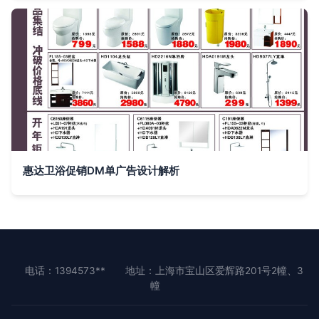
惠达卫浴促销DM单广告设计解析
电话：1394573**
地址：上海市宝山区爱辉路201号2幢、3
幢