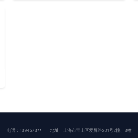
电话：1394573**
地址：上海市宝山区爱辉路201号2幢、3幢