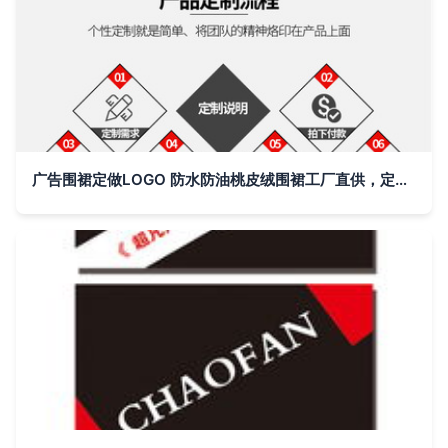
广告围裙定做LOGO 防水防油桃皮绒围裙工厂直供，定制宣传新利器